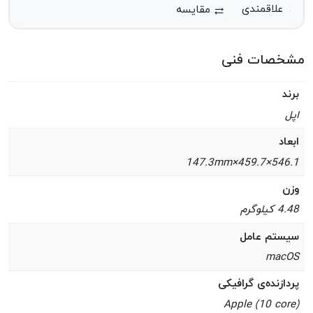
مقایسه
مشخصات فنی
برند
اپل
ابعاد
546.1×459.7×147.3mm
وزن
4.48 کیلوگرم
سیستم عامل
macOS
پردازنده‌ی گرافیکی
Apple (10 core)