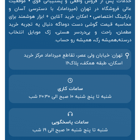
خدمات پس از فروش واقعی و پشتیبانی قوی • موقعیت
عالی فروشگاه در تهران (میرداماد)، با دسترسی آسان و
پارکینگ اختصاصی • امکان خرید آنلاین + ابزار هوشمند برای
محاسبه قیمت گوشی دست دوماگه دنبال یه تجربه خرید
مطمئن، راحت و بی‌دردسر هستی، رُک موبایل انتخاب
درسته٬همیشه رک، همیشه رو حساب.
تهران: خیابان ولی عصر، تقاطع میرداماد مرکز خرید‌
اسکان، طبقه همکف، پلاک۱۶
ساعات کاری
شنبه تا پنج شنبه ۱۰ صبح الی 20:۳۰ شب
ساعات پاسخگویی
شنبه تا پنج شنبه 10 صبح الی 19 شب