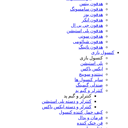
هدفون بیتس
هدفون سامسونگ
هدفون بوز
هدفون انکر
هدفون جی بی ال
هدفون پلی استیشن
هدفون سونی
هدفون شیائومی
هدفون ناتینگ
کنسول بازی
کنسول بازی
پلی استیشن
ایکس باکس
نینتندو سوییچ
سایر کنسول ها
صندلی گیمینگ
کنترلر و گیم پد
کنترلر و گیم پد
کنترلر و دسته پلی استیشن
کنترلر و دسته ایکس باکس
کیف حمل کننده کنسول
فرمان و پدال
فن خنک کننده