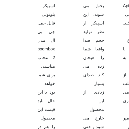
Aptx
بخش می
اسپیکر
نی
شوند. این
بلوتوثی
د.
اسپیکر ار
قابل حمل
نظر تولید
جی بی
حجم صدا
ال مدل
ا
واقعا شما
boombox
به
را هیجان
2 انتخاب
زده می
مناسبی
از
کند. صدای
برای شما
لب
بسیار
خواهد
می
زیادی از
بود. با این
تری
این
حال باید
محصول
قیمت این
مپر
خارج می
محصول
شود و حتی
را هم در