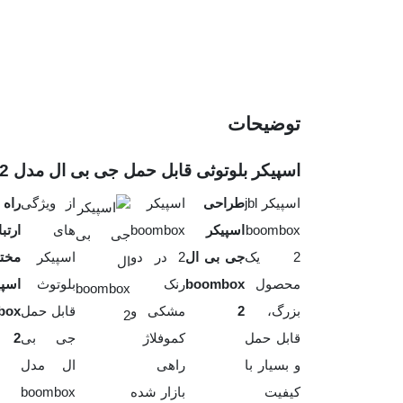
توضیحات
اسپیکر بلوتوثی قابل حمل جی بی ال مدل JBL BoomBox 2
اسپیکر jbl
طراحی
اسپیکر
از ویژگی
راه
boombox
اسپیکر
boombox
های
ارتب
2 یک
جی بی ال
2 در دو
اسپیکر
مخت
محصول
boombox
رنک
بلوتوث
اسپی
بزرگ،
2
مشکی و
قابل حمل
box
قابل حمل
کموفلاژ
جی بی
2
و بسیار با
راهی
ال مدل
کیفیت
بازار شده
boombox