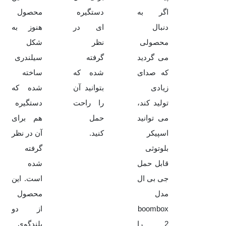
اگر به
دستگیره
محصول
دنبال
ای در
هنوز به
محصولی
نظر
شکل
می گردید
گرفته
سیلندری
که صدای
شده که
ساخته
زیادی
بتوانید آن
شده که
تولید کند،
را راحت
دستگیره
می توانید
حمل
هم برای
اسپیکر
کنید.
آن در نظر
بلوتوثی
گرفته
قابل حمل
شده
جی بی ال
است. این
مدل
محصول
boombox
از دو
2 را
بلندگوی