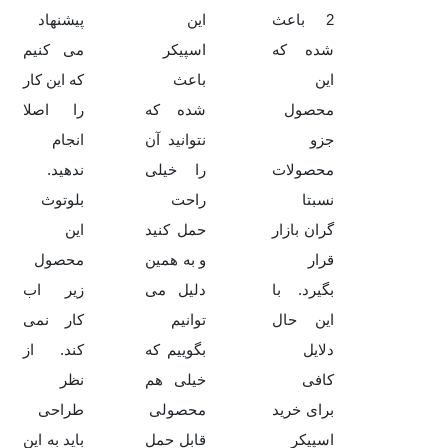
2 باعث
این
پیشنهاد
شده که
اسپیکر
می کنیم
این
باعث
که این کار
محصول
شده که
را اصلا
جزو
نتوانید آن
انجام
محصولات
را خیلی
ندهید.
نسبتا
راحت
بلوتوث
گران بازار
حمل کنید
این
قرار
و به همین
محصول
بگیرد. با
دلیل می
زیر اب
این حال
توانیم
کار نمی
دلایل
بگوییم که
کند. از
کافی
خیلی هم
نظر
برای خرید
محصولی
طراحی
اسپیکر
قابل حمل
باید به این