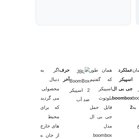
ان
عملکرد
همان طور
حرف
اگر به
اسپیکر
که گفتیم
آخر
دنبال
جی بی ال
اسپیکر
محصولی
bo
boombox
بلوتوث
می گردید
 به
2
قابل حمل
که برای
جی بی ال
محیط
مدل
های خارج
boombox
از خان ه