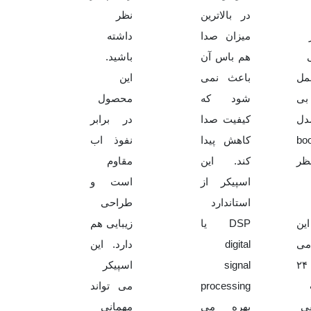
در بالاترین
نظر
میزان صدا
داشته
هم باس آن
باشید.
مل
باعث نمی
این
ی
شود که
محصول
دل
کیفیت صدا
در برابر
bo
کاهش پیدا
نفوذ اب
نظر
کند. این
مقاوم
اسپیکر از
است و
استاندارد
طراحی
ین
DSP یا
زیبایی هم
می
digital
دارد. این
تواند تا ۲۴
signal
اسپیکر
processing
می تواند
ی
بهره می
مهمانی