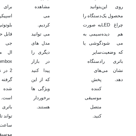
روی این
بتوانید
مشاهده
برای
محصول یک
دستگاه را
می
اسپیکر
چراغ LED
به صورت
کردیم.
بلوتوثی
هم دیده
سیمی به
می توانید
قابل ح
می شود
گوشی یا
مدل های
جی ب
که وضعیت
سایر
دیگری را
ال م
باتری را
دستگاه
در بازار
ombox
نشان می
های
پیدا کنید
2 در 
دهد.
پخش
که از این
گرفته
کننده
ویژگی ها
شده
موسیقی
برخوردار
است. ا
متصل
هستند.
باتری 
کنید.
ساعت
موسیق