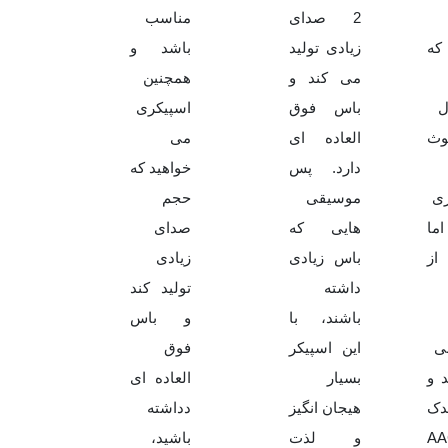
2 صدای
مناسب
که
زیادی تولید
باشد و
می کند و
همچنین
ل
باس فوق
اسپیکری
توث
العاده ای
می
دارد. پس
خواهید که
ری
موسیقی
حجم
اما
هایی که
صدای
از
باس زیادی
زیادی
داشته
تولید کند
باشند، با
و باس
نی
این اسپیکر
فوق
 و
بسیار
العاده ای
دک
هیجان انگیز
دداشته
 AAC
و لذت
باشید،