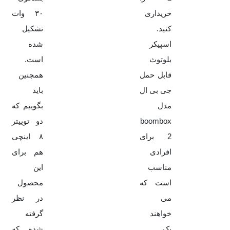
خریداری
۳۰ وات
کنید.
تشکیل
اسپیکر
شده
بلوتوث
است.
قابل حمل
همچنین
جی بی ال
باید
مدل
بگوییم که
boombox
دو توییتر
2 برای
۸ اینچی
افرادی
هم برای
مناسب
این
است که
محصول
می
در نظر
خواهند
گرفته
یک
شده که