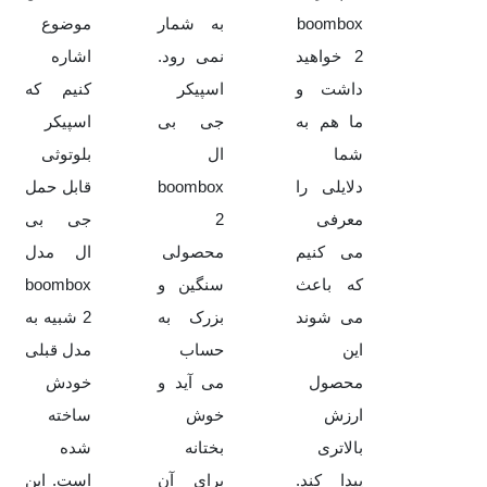
boombox
به شمار
موضوع
2 خواهید
نمی رود.
اشاره
داشت و
اسپیکر
کنیم که
ما هم به
جی بی
اسپیکر
شما
ال
بلوتوثی
دلایلی را
boombox
قابل حمل
معرفی
2
جی بی
می کنیم
محصولی
ال مدل
که باعث
سنگین و
boombox
می شوند
بزرک به
2 شبیه به
این
حساب
مدل قبلی
محصول
می آید و
خودش
ارزش
خوش
ساخته
بالاتری
بختانه
شده
پیدا کند.
برای آن
است. این