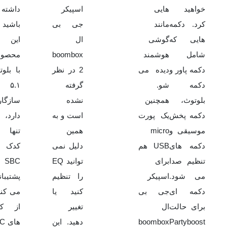
خواهید
هایی
اسپیکر
داشته
کرد. دکمه
مانند
جی بی
باشید 
هایی که
گوشی
ال
این
شامل
هوشمند
boombox
محصو
دکمه پاور و
دیده می
2 در نظر
با بلو
دکمه
شو.
گرفته
۵.۱
بلوتوث،
همچنین
نشده
سازگا
دکمه پخش
یک پورت
است و به
دارد، 
موسیقی و
micro
همین
تنها 
دکمه های
USB هم
دلیل نمی
کدک
تنظیم صدا
برای
توانید EQ
SBC
می شود.
اسپیکر
را تنظیم
پشتیبا
دکمه ای
جی بی
کنید یا
می کند
برای حالت
ال
تغییر
از ک
Partyboost
boombox
دهید. این
های