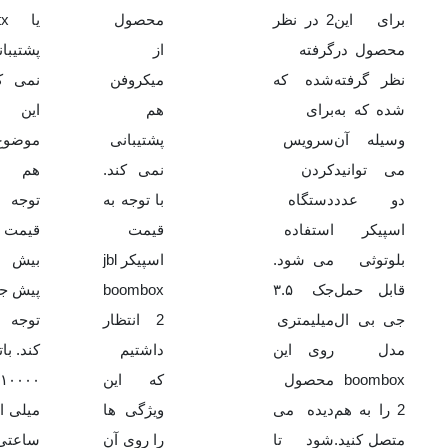
برای این
2 در نظر
محصول
یا 
محصول در
گرفته
از
پشتیبا
نظر گرفته
شده که
میکروفن
نمی کن
شده که به
برای
هم
این
وسیله آن
سرویس
پشتیبانی
موضوع
می توانید
کردن
نمی کند.
هم ب
دو عدد
دستگاه
با توجه به
توجه 
اسپیکر
استفاده
قیمت
قیمت
بلوتوثی
می شود.
اسپیکر jbl
بیش 
قابل حمل
جک ۳.۵
boombox
پیش ج
جی بی ال
میلیمتری
2 انتظار
توجه 
مدل
روی این
داشتیم
کند. با
boombox
محصول
که این
۱۰۰۰۰
2 را به هم
دیده می
ویژگی ها
میلی ا
متصل کنید.
شود تا
را روی آن
ساعتی