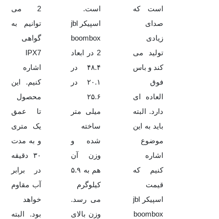
است که
است.
2 می
صدای
اسپیکر jbl
توانیم به
زیادی
boombox
گواهی
تولید می
2 در ابعاد
IPX7
کند و باس
۴۸.۴ در
اشاره
فوق
۲۰.۱ در
کنیم. این
العاده ای
۲۵.۶
محصول
دارد. البته
میلی متر
تا عمق
باید به این
ساخته
یک متری
موضوع
شده و
و به مدت
اشاره
وزن آن
۳۰ دقیقه
کنیم که
هم به ۵.۹
در برابر
قیمت
کیلوگرم
آب مقاوم
اسپیکر jbl
می رسد.
خواهد
boombox
وزن بالای
بود. البته