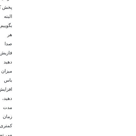
پخش کن
البته ب
بگوییم
هر چ
صدا 
فازیش
دهید
میزان
باس 
افزایش
دهید،
مدت
زمان
کمتری
می توا