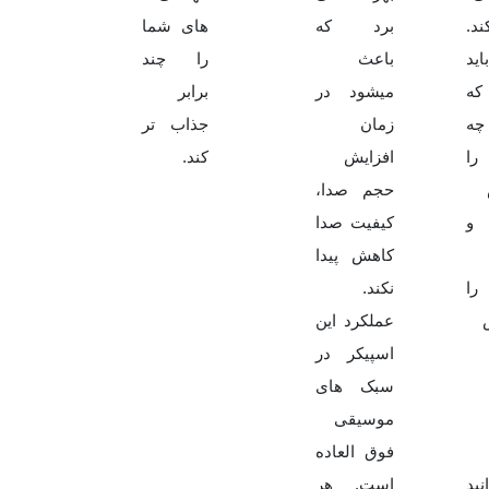
د.
برد که
های شما
اید
باعث
را چند
 که
میشود در
برابر
ه
زمان
جذاب تر
را
افزایش
کند.
حجم صدا،
 و
کیفیت صدا
کاهش پیدا
را
نکند.
عملکرد این
اسپیکر در
سبک های
موسیقی
فوق العاده
نید
است. هر