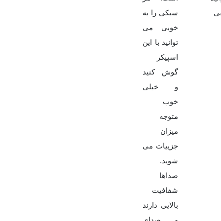
ی
سبکی را به
خوبی می
توانید با این
اسپیکر
گوش کنید
و خیلی
خوب
متوجه
میزان
جزییات می
شوید.
صداها
شفافیت
بالایی دارند
و صدای