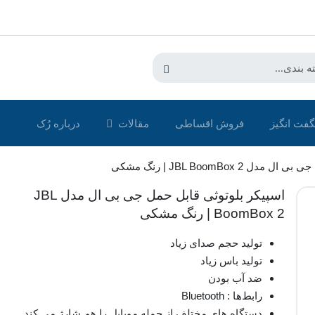
فت انگیز
فروش اقساطی
مقالات
درباره رُک‌
JBL BoomBox  | رنگ مشکی
اسپیکر بلوتوثی قابل حمل جی بی ال مدل JBL
BoomBox 2 | رنگ مشکی
تولید حجم صدای زیاد
تولید باس زیاد
ضد آب بودن
رابط‌ها : Bluetooth
دستگاه های مختلف از جمله موبایل را هم شارژ می کند