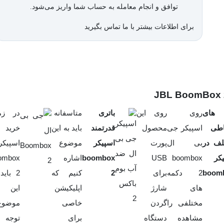
توافق و انجام معامله به حساب شما واریز می‌شود.
برای اطلاعات بیشتر با ما تماس بگیرید
 های
روی
روی این
باتری
متاسفانه
در زم
اطی
اسپیکر جی
محصول
قدرتمند
باید به این
خرید
لف در
بی ال
پورت
اسپیکر
موضوع
اسپیکر
کر
boombox
USB
boombox
اشاره
ombox
boom
2 دکمه
برای
2
کنیم که
2 باید
های
شارژ
اپلیکیشن
این
مختلفی را
گردن
خاصی
موضوع
مشاهده
دستگاه
برای
توجه