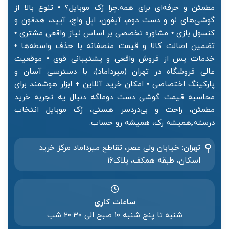
مطمئن و حرفه‌ای برای همه.چرا رُک موبایل؟ • تنوع بالا از
گوشی‌های نو و دست دوم، آیفون، اپل واچ، آیپد، هدفون و
کنسول بازی • مشاوره تخصصی بر اساس نیاز واقعی مشتری •
تضمین اصالت کالا و قیمت منصفانه با حذف واسطه‌ها •
خدمات پس از فروش واقعی و پشتیبانی قوی • موقعیت
عالی فروشگاه در تهران (میرداماد)، با دسترسی آسان و
پارکینگ اختصاصی • امکان خرید آنلاین + ابزار هوشمند برای
محاسبه قیمت گوشی دست دوماگه دنبال یه تجربه خرید
مطمئن، راحت و بی‌دردسر هستی، رُک موبایل انتخاب
درسته٬همیشه رک، همیشه رو حساب.
تهران: خیابان ولی عصر، تقاطع میرداماد مرکز خرید‌
اسکان، طبقه همکف، پلاک۱۶
ساعات کاری
شنبه تا پنج شنبه ۱۰ صبح الی 20:۳۰ شب