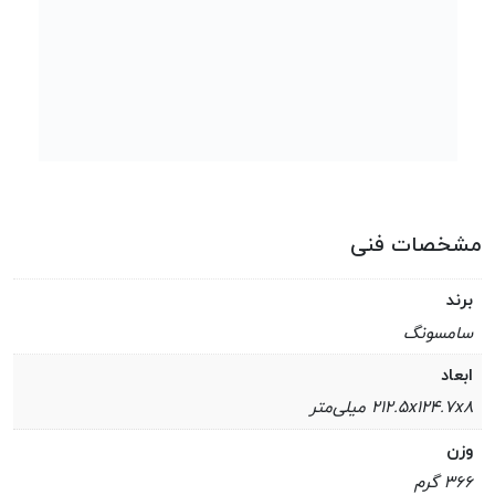
مشخصات فنی
برند
سامسونگ
ابعاد
۲۱۲.۵x۱۲۴.۷x۸ میلی‌متر
وزن
۳۶۶ گرم