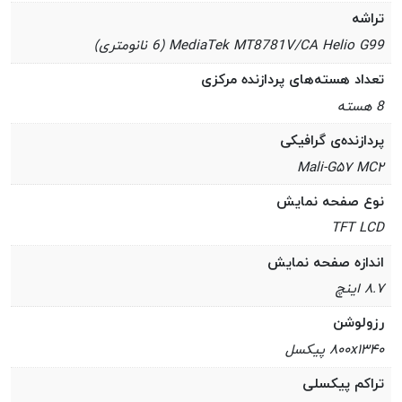
تراشه
MediaTek MT8781V/CA Helio G99 (6 نانومتری)
تعداد هسته‌های پردازنده مرکزی
8 هسته
پردازنده‌ی گرافیکی
Mali-G۵۷ MC۲
نوع صفحه نمایش
TFT LCD
اندازه صفحه نمایش
۸.۷ اینچ
رزولوشن
۸۰۰x۱۳۴۰ پیکسل
تراکم پیکسلی