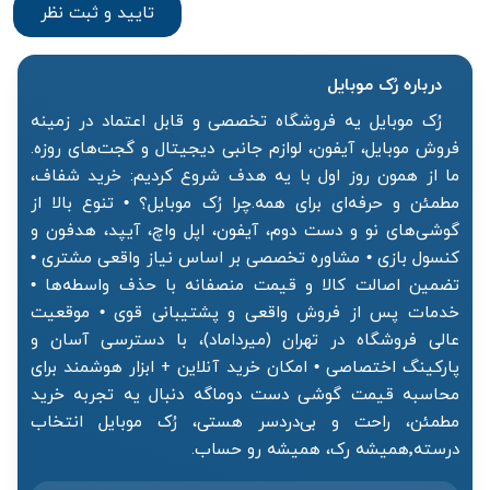
درباره رُک‌ موبایل
رُک موبایل یه فروشگاه تخصصی و قابل اعتماد در زمینه
فروش موبایل، آیفون، لوازم جانبی دیجیتال و گجت‌های روزه.
ما از همون روز اول با یه هدف شروع کردیم: خرید شفاف،
مطمئن و حرفه‌ای برای همه.چرا رُک موبایل؟ • تنوع بالا از
گوشی‌های نو و دست دوم، آیفون، اپل واچ، آیپد، هدفون و
کنسول بازی • مشاوره تخصصی بر اساس نیاز واقعی مشتری •
تضمین اصالت کالا و قیمت منصفانه با حذف واسطه‌ها •
خدمات پس از فروش واقعی و پشتیبانی قوی • موقعیت
عالی فروشگاه در تهران (میرداماد)، با دسترسی آسان و
پارکینگ اختصاصی • امکان خرید آنلاین + ابزار هوشمند برای
محاسبه قیمت گوشی دست دوماگه دنبال یه تجربه خرید
مطمئن، راحت و بی‌دردسر هستی، رُک موبایل انتخاب
درسته٬همیشه رک، همیشه رو حساب.