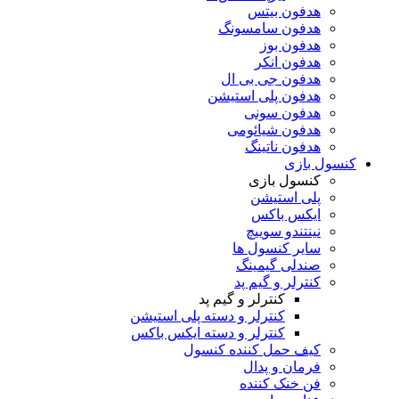
هدفون بیتس
هدفون سامسونگ
هدفون بوز
هدفون انکر
هدفون جی بی ال
هدفون پلی استیشن
هدفون سونی
هدفون شیائومی
هدفون ناتینگ
کنسول بازی
کنسول بازی
پلی استیشن
ایکس باکس
نینتندو سوییچ
سایر کنسول ها
صندلی گیمینگ
کنترلر و گیم پد
کنترلر و گیم پد
کنترلر و دسته پلی استیشن
کنترلر و دسته ایکس باکس
کیف حمل کننده کنسول
فرمان و پدال
فن خنک کننده