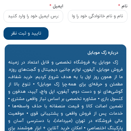
نام
*
ایمیل
*
درباره رُک‌ موبایل
رُک موبایل یه فروشگاه تخصصی و قابل اعتماد در زمینه
فروش موبایل، آیفون، لوازم جانبی دیجیتال و گجت‌های روزه.
ما از همون روز اول با یه هدف شروع کردیم: خرید شفاف،
مطمئن و حرفه‌ای برای همه.چرا رُک موبایل؟ • تنوع بالا از
گوشی‌های نو و دست دوم، آیفون، اپل واچ، آیپد، هدفون و
کنسول بازی • مشاوره تخصصی بر اساس نیاز واقعی مشتری •
تضمین اصالت کالا و قیمت منصفانه با حذف واسطه‌ها •
خدمات پس از فروش واقعی و پشتیبانی قوی • موقعیت
عالی فروشگاه در تهران (میرداماد)، با دسترسی آسان و
پارکینگ اختصاصی • امکان خرید آنلاین + ابزار هوشمند برای