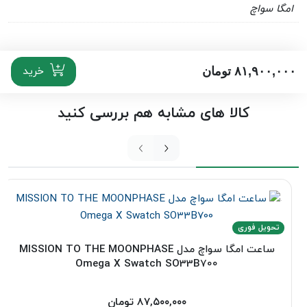
امگا سواچ
خرید
۸۱,۹۰۰,۰۰۰
تومان
کالا های مشابه هم بررسی کنید
تحویل فوری
ساعت امگا سواچ مدل MISSION TO THE MOONPHASE
Omega X Swatch SO33B700
۸۷,۵۰۰,۰۰۰
تومان