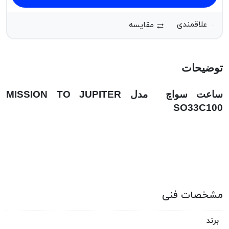
مقایسه
توضیحات
ساعت سواچ مدل MISSION TO JUPITER
SO33C100
مشخصات فنی
برند