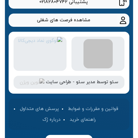
پشتیبانی
02182804742
مشاهده فرصت های شغلی
سئو
توسط
مدیر سئو
-
طراحی سایت
قوانین و مقررات و ضوابط
پرسش های متداول
راهنمای خرید
درباره رُک‌