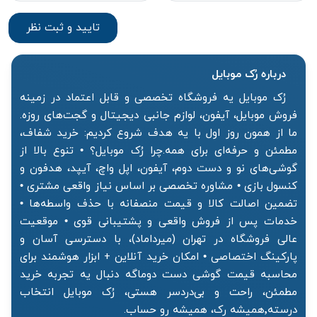
درباره رُک‌ موبایل
رُک موبایل یه فروشگاه تخصصی و قابل اعتماد در زمینه
فروش موبایل، آیفون، لوازم جانبی دیجیتال و گجت‌های روزه.
ما از همون روز اول با یه هدف شروع کردیم: خرید شفاف،
مطمئن و حرفه‌ای برای همه.چرا رُک موبایل؟ • تنوع بالا از
گوشی‌های نو و دست دوم، آیفون، اپل واچ، آیپد، هدفون و
کنسول بازی • مشاوره تخصصی بر اساس نیاز واقعی مشتری •
تضمین اصالت کالا و قیمت منصفانه با حذف واسطه‌ها •
خدمات پس از فروش واقعی و پشتیبانی قوی • موقعیت
عالی فروشگاه در تهران (میرداماد)، با دسترسی آسان و
پارکینگ اختصاصی • امکان خرید آنلاین + ابزار هوشمند برای
محاسبه قیمت گوشی دست دوماگه دنبال یه تجربه خرید
مطمئن، راحت و بی‌دردسر هستی، رُک موبایل انتخاب
درسته٬همیشه رک، همیشه رو حساب.