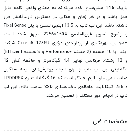
باریک 14.5 میلی‌متری خود می‌تواند به معنای واقعی کلمه قابل
حمل باشد و در هر زمان و مکانی در دسترس دارندگانش قرار
داشته باشد. این لپ تاپ به 13.5 اینچی لمسی با پنل Pixel Sense
و وضوح تصویر فوق‌العاده‌ی 1504×2256 مجهز شده است.
همچنین، بهره‌گیری از پردازنده‌ی مرکزی Core i5 1235U شرکت
اینتل با 10 هسته (2 هسته Performance و 8 هسته Efficient)
و 12 رشته، فرکانس نهایی 4.4 گیگاهرتز و حافظه کش 12
مگابایتی این لپ تاپ را برای انجام پردازش‌های نیمه سنگین
مناسب می‌سازد. لازم به ذکر است که 16 گیگابایت رم LPDDR5X
و 256 گیگابایت حافظه‌ی ذخیره‌سازی SSD سرعت بالای این لپ
تاپ در انجام امور مختلف را تضمین می‌کند.
مشخصات فنی