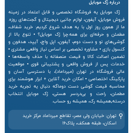
درباره رُک‌ موبایل
رُک موبایل یه فروشگاه تخصصی و قابل اعتماد در زمینه
فروش موبایل، آیفون، لوازم جانبی دیجیتال و گجت‌های روزه.
ما از همون روز اول با یه هدف شروع کردیم: خرید شفاف،
مطمئن و حرفه‌ای برای همه.چرا رُک موبایل؟ • تنوع بالا از
گوشی‌های نو و دست دوم، آیفون، اپل واچ، آیپد، هدفون و
کنسول بازی • مشاوره تخصصی بر اساس نیاز واقعی مشتری •
تضمین اصالت کالا و قیمت منصفانه با حذف واسطه‌ها •
خدمات پس از فروش واقعی و پشتیبانی قوی • موقعیت
عالی فروشگاه در تهران (میرداماد)، با دسترسی آسان و
پارکینگ اختصاصی • امکان خرید آنلاین + ابزار هوشمند برای
محاسبه قیمت گوشی دست دوماگه دنبال یه تجربه خرید
مطمئن، راحت و بی‌دردسر هستی، رُک موبایل انتخاب
درسته٬همیشه رک، همیشه رو حساب.
تهران: خیابان ولی عصر، تقاطع میرداماد مرکز خرید‌
اسکان، طبقه همکف، پلاک۱۶