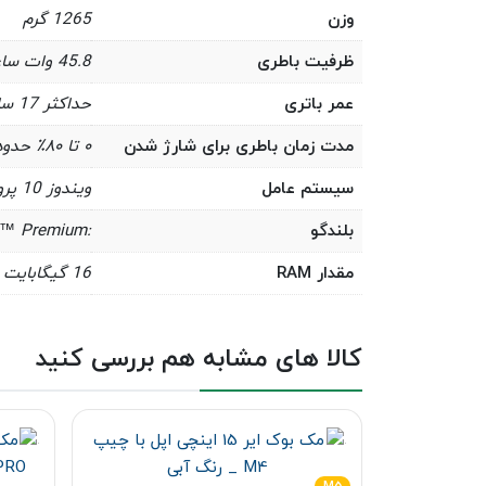
وزن
1265 گرم
ظرفیت باطری
45.8 وات ساعت
عمر باتری
حداکثر 17 ساعت استفاده معمولی از دستگاه
مدت زمان باطری برای شارژ شدن
۰ تا ۸۰٪ حدود ۱ ساعت با پشتیبانی فست شارژ
سیستم عامل
ویندوز 10 پرو
بلندگو
:OmniSonic stereo speakers with Dolby® Audio™ Premium
مقدار RAM
16 گیگابایت
کالا های مشابه هم بررسی کنید