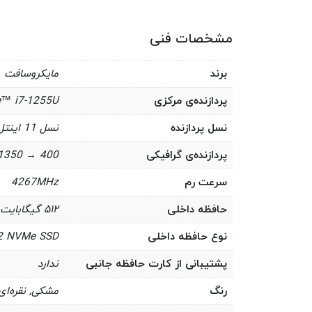
مشخصات فنی
برند
مایکروسافت
پردازنده‌ی مرکزی
e™ i7-1255U
نسل پردازنده
نسل 11 اینتل
پردازنده‌ی گرافیکی
400 → 1350 MHz – Intel® Iris® Xe Graphics, 96 Execution Units
سرعت رم
4267MHz
حافظه داخلی
۵۱۲ گیگابایت
نوع حافظه داخلی
2 NVMe SSD
پشتیبانی از کارت حافظه جانبی
ندارد
رنگ
مشکی, نقره‌ای