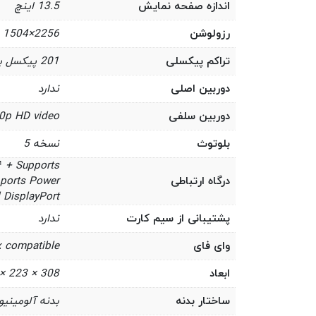
اندازه صفحه نمایش
13.5 اینچ
رزولوشن
2256×1504
تراکم پیکسلی
201 پیکسل بر اینچ
دوربین اصلی
ندارد
دوربین سلفی
80p HD video
بلوتوث
نسخه 5
™ + Supports
درگاه ارتباطی
pports Power
d DisplayPort
پشتیبانی از سیم کارت
ندارد
وای فای
x compatible
ابعاد
308 × 223 × 14.5 سانتیمتر
ساختار بدنه
بدنه آلومینی