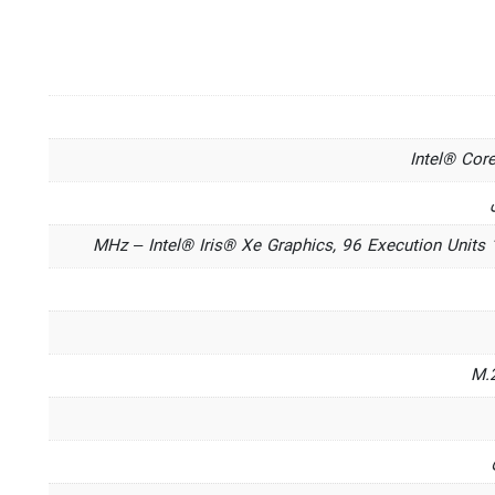
Intel® Cor
M.