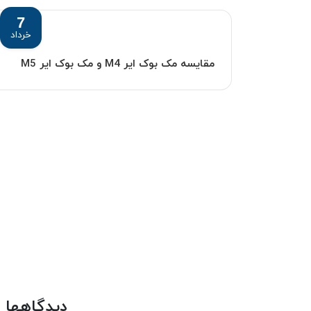
7
خرداد
مقایسه مک بوک ایر M4 و مک بوک ایر M5
دیدگاهها