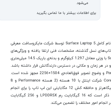
می‌شود.
برای اطلاعات بیشتر با ما تماس بگیرید
نسل جدید لپ تاپ‌های فوق‌العاده زیبای Surface با نام کامل Surface Laptop 5 توسط شرکت مایکروسافت معرفی
اپ‌های نسل گذشته، مشخصات فنی ارتقا یافته و ویژگی‌‌های
جدیدی را در خود می‌بینند. لپ تاپ Surface Laptop 5 با وزنی معادل 1.297 کیلوگرم و بدنه‌ی باریک 14.5 میلی‌متری
و در هر زمان و مکانی در دسترس دارندگانش قرار داشته باشد.
این لپ تاپ به 13.5 اینچی لمسی با پنل Pixel Sense و وضوح تصویر فوق‌العاده‌ی 1504×2256 مجهز شده است.
همچنین، بهره‌گیری از پردازنده‌ی مرکزی Core i5 1235U شرکت اینتل با 10 هسته (2 هسته Performance و 8
هسته Efficient) و 12 رشته، فرکانس نهایی 4.4 گیگاهرتز و حافظه کش 12 مگابایتی این لپ تاپ را برای انجام
پردازش‌های نیمه سنگین مناسب می‌سازد. لازم به ذکر است که 16 گیگابایت رم LPDDR5X و 256 گیگابایت