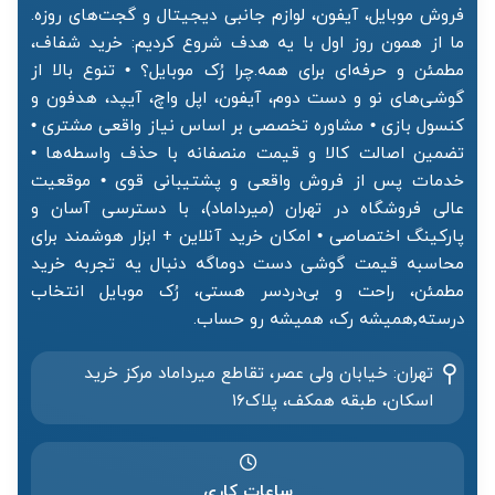
فروش موبایل، آیفون، لوازم جانبی دیجیتال و گجت‌های روزه.
ما از همون روز اول با یه هدف شروع کردیم: خرید شفاف،
مطمئن و حرفه‌ای برای همه.چرا رُک موبایل؟ • تنوع بالا از
گوشی‌های نو و دست دوم، آیفون، اپل واچ، آیپد، هدفون و
کنسول بازی • مشاوره تخصصی بر اساس نیاز واقعی مشتری •
تضمین اصالت کالا و قیمت منصفانه با حذف واسطه‌ها •
خدمات پس از فروش واقعی و پشتیبانی قوی • موقعیت
عالی فروشگاه در تهران (میرداماد)، با دسترسی آسان و
پارکینگ اختصاصی • امکان خرید آنلاین + ابزار هوشمند برای
محاسبه قیمت گوشی دست دوماگه دنبال یه تجربه خرید
مطمئن، راحت و بی‌دردسر هستی، رُک موبایل انتخاب
درسته٬همیشه رک، همیشه رو حساب.
تهران: خیابان ولی عصر، تقاطع میرداماد مرکز خرید‌
اسکان، طبقه همکف، پلاک۱۶
ساعات کاری