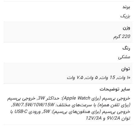
برند
بزیک
وزن
220 گرم
رنگ
مشکی
توان
۱۰ وات, 15 وات, ۵ وات, ۷.۵ وات
سایر توضیحات
خروجی بی‌سیم (برای Apple Watch): حداکثر 3W, خروجی بی‌سیم
(برای تلفن همراه) با سرعت‌های مختلف: 5W/7.5W/10W/15W,
خروجی بی‌سیم (برای هدفون‌های بی‌سیم): 5W, ورودی USB-C با
توان 9V/2A و 12V/3A