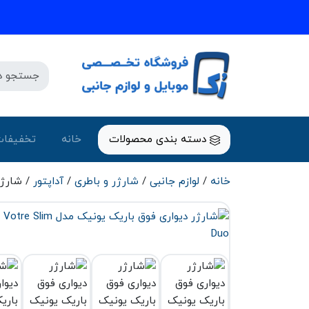
دسته بندی محصولات
خانه
تخفیفات
خانه
/
لوازم جانبی
/
شارژر و باطری
/
آداپتور
/ شارژر دی