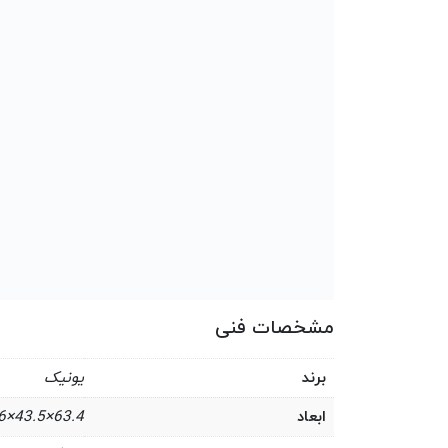
مشخصات فنی
برند
یونیک
ابعاد
63.4×43.5×16 میلی‌متر