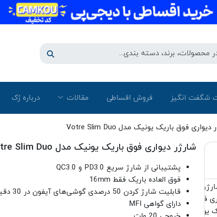
 شگفت انگیز
فروش اقساطی
مقالات
درباره رُک‌
واری فوق باریک یونیک مدل Votre Slim Duo
شارژر دیواری فوق باریک یونیک مدل Votre Slim Duo
پشتیبانی از شارژ سریع PD3.0 و QC3.0
فوق العاده باریک فقط 16mm
قابلیت شارژ کردن 50 درصدی گوشی‌های آیفون در 30 دقیقه
دارای گواهی MFI
خروجی 20 ولت