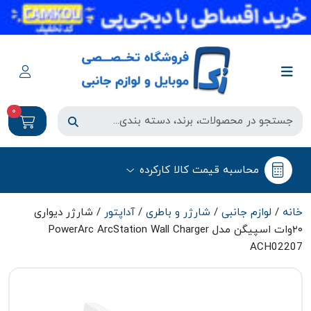
0
محاسبه قیمت کالا کارکرده
خانه
/
لوازم جانبی
/
شارژر و باطری
/
آداپتور
/ شارژر دیواری
۲۰وات اسپیگن مدل PowerArc ArcStation Wall Charger
ACH02207