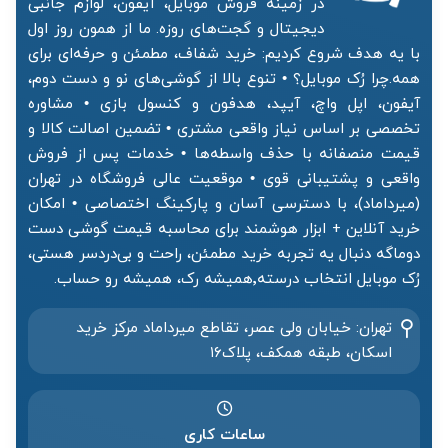
در زمینه فروش موبایل، آیفون، لوازم جانبی
دیجیتال و گجت‌های روزه. ما از همون روز اول
با یه هدف شروع کردیم: خرید شفاف، مطمئن و حرفه‌ای برای
همه.چرا رُک موبایل؟ • تنوع بالا از گوشی‌های نو و دست دوم،
آیفون، اپل واچ، آیپد، هدفون و کنسول بازی • مشاوره
تخصصی بر اساس نیاز واقعی مشتری • تضمین اصالت کالا و
قیمت منصفانه با حذف واسطه‌ها • خدمات پس از فروش
واقعی و پشتیبانی قوی • موقعیت عالی فروشگاه در تهران
(میرداماد)، با دسترسی آسان و پارکینگ اختصاصی • امکان
خرید آنلاین + ابزار هوشمند برای محاسبه قیمت گوشی دست
دوماگه دنبال یه تجربه خرید مطمئن، راحت و بی‌دردسر هستی،
رُک موبایل انتخاب درسته٬همیشه رک، همیشه رو حساب.
تهران: خیابان ولی عصر، تقاطع میرداماد مرکز خرید‌
اسکان، طبقه همکف، پلاک۱۶
ساعات کاری