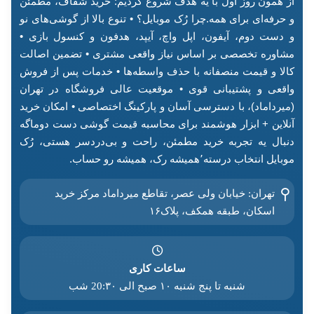
از همون روز اول با یه هدف شروع کردیم: خرید شفاف، مطمئن
و حرفه‌ای برای همه.چرا رُک موبایل؟ • تنوع بالا از گوشی‌های نو
و دست دوم، آیفون، اپل واچ، آیپد، هدفون و کنسول بازی •
مشاوره تخصصی بر اساس نیاز واقعی مشتری • تضمین اصالت
کالا و قیمت منصفانه با حذف واسطه‌ها • خدمات پس از فروش
واقعی و پشتیبانی قوی • موقعیت عالی فروشگاه در تهران
(میرداماد)، با دسترسی آسان و پارکینگ اختصاصی • امکان خرید
آنلاین + ابزار هوشمند برای محاسبه قیمت گوشی دست دوماگه
دنبال یه تجربه خرید مطمئن، راحت و بی‌دردسر هستی، رُک
موبایل انتخاب درسته٬همیشه رک، همیشه رو حساب.
تهران: خیابان ولی عصر، تقاطع میرداماد مرکز خرید‌
اسکان، طبقه همکف، پلاک۱۶
ساعات کاری
شنبه تا پنج شنبه ۱۰ صبح الی 20:۳۰ شب