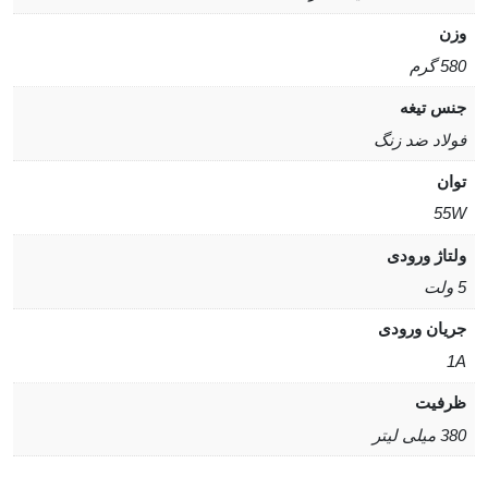
وزن
580 گرم
جنس تیغه
فولاد ضد زنگ
توان
55W
ولتاژ ورودی
5 ولت
جریان ورودی
1A
ظرفیت
380 میلی لیتر