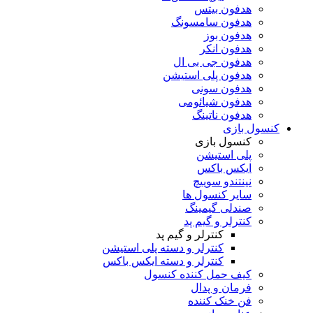
هدفون بیتس
هدفون سامسونگ
هدفون بوز
هدفون انکر
هدفون جی بی ال
هدفون پلی استیشن
هدفون سونی
هدفون شیائومی
هدفون ناتینگ
کنسول بازی
کنسول بازی
پلی استیشن
ایکس باکس
نینتندو سوییچ
سایر کنسول ها
صندلی گیمینگ
کنترلر و گیم پد
کنترلر و گیم پد
کنترلر و دسته پلی استیشن
کنترلر و دسته ایکس باکس
کیف حمل کننده کنسول
فرمان و پدال
فن خنک کننده