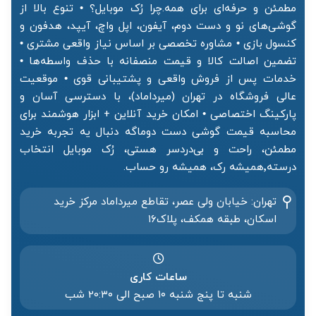
مطمئن و حرفه‌ای برای همه.چرا رُک موبایل؟ • تنوع بالا از
گوشی‌های نو و دست دوم، آیفون، اپل واچ، آیپد، هدفون و
کنسول بازی • مشاوره تخصصی بر اساس نیاز واقعی مشتری •
تضمین اصالت کالا و قیمت منصفانه با حذف واسطه‌ها •
خدمات پس از فروش واقعی و پشتیبانی قوی • موقعیت
عالی فروشگاه در تهران (میرداماد)، با دسترسی آسان و
پارکینگ اختصاصی • امکان خرید آنلاین + ابزار هوشمند برای
محاسبه قیمت گوشی دست دوماگه دنبال یه تجربه خرید
مطمئن، راحت و بی‌دردسر هستی، رُک موبایل انتخاب
درسته٬همیشه رک، همیشه رو حساب.
تهران: خیابان ولی عصر، تقاطع میرداماد مرکز خرید‌
اسکان، طبقه همکف، پلاک۱۶
ساعات کاری
شنبه تا پنج شنبه ۱۰ صبح الی 20:۳۰ شب