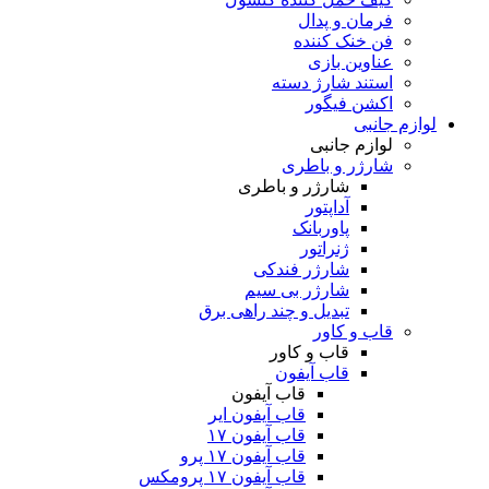
فرمان و پدال
فن خنک کننده
عناوین بازی
استند شارژ دسته
اکشن فیگور
لوازم جانبی
لوازم جانبی
شارژر و باطری
شارژر و باطری
آداپتور
پاوربانک
ژنراتور
شارژر فندکی
شارژر بی سیم
تبدیل و چند راهی برق
قاب و کاور
قاب و کاور
قاب آیفون
قاب آیفون
قاب آیفون ایر
قاب آیفون ۱۷
قاب آیفون ۱۷ پرو
قاب آیفون ۱۷ پرومکس