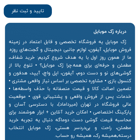
درباره رُک‌ موبایل
رُک موبایل یه فروشگاه تخصصی و قابل اعتماد در زمینه
فروش موبایل، آیفون، لوازم جانبی دیجیتال و گجت‌های روزه.
ما از همون روز اول با یه هدف شروع کردیم: خرید شفاف،
مطمئن و حرفه‌ای برای همه.چرا رُک موبایل؟ • تنوع بالا از
گوشی‌های نو و دست دوم، آیفون، اپل واچ، آیپد، هدفون و
کنسول بازی • مشاوره تخصصی بر اساس نیاز واقعی مشتری •
تضمین اصالت کالا و قیمت منصفانه با حذف واسطه‌ها •
خدمات پس از فروش واقعی و پشتیبانی قوی • موقعیت
عالی فروشگاه در تهران (میرداماد)، با دسترسی آسان و
پارکینگ اختصاصی • امکان خرید آنلاین + ابزار هوشمند برای
محاسبه قیمت گوشی دست دوماگه دنبال یه تجربه خرید
مطمئن، راحت و بی‌دردسر هستی، رُک موبایل انتخاب
درسته٬همیشه رک، همیشه رو حساب.