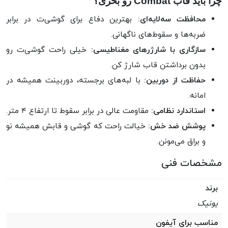
چرا باید قاب Combat رو بخری؟
محافظت سه‌لایه‌ای:
بهترین دفاع برای گوشی‌ت در برابر
ضربه‌ها و سقوط‌های ناگهانی.
سازگاری با شارژرهای مغناطیسی:
خیلی راحت گوشی‌ت رو
بدون برداشتن قاب شارژ کن.
حفاظت از دوربین:
با لبه‌های برجسته، دوربینت همیشه در
امانه.
استاندارد نظامی:
مقاومت عالی در برابر سقوط تا ارتفاع ۴ متر.
پوشش ضد خش:
خیالت راحت که گوشی و قابش همیشه نو
و براق می‌مونن.
مشخصات فنی
برند
یونیک
مناسب برای آیفون