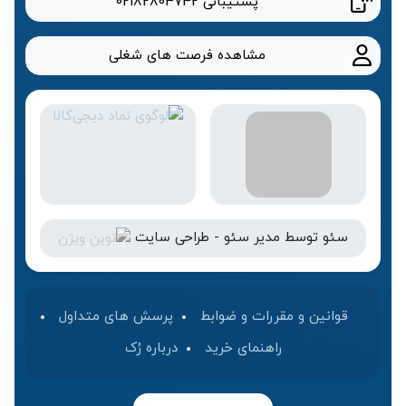
پشتیبانی
02182804742
مشاهده فرصت های شغلی
سئو
توسط
مدیر سئو
-
طراحی سایت
قوانین و مقررات و ضوابط
پرسش های متداول
راهنمای خرید
درباره رُک‌