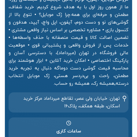
ما از همون روز اول با یه هدف شروع کردیم: خرید شفاف،
مطمئن و حرفه‌ای برای همه.چرا رُک موبایل؟ • تنوع بالا از
گوشی‌های نو و دست دوم، آیفون، اپل واچ، آیپد، هدفون و
کنسول بازی • مشاوره تخصصی بر اساس نیاز واقعی مشتری •
تضمین اصالت کالا و قیمت منصفانه با حذف واسطه‌ها •
خدمات پس از فروش واقعی و پشتیبانی قوی • موقعیت
عالی فروشگاه در تهران (میرداماد)، با دسترسی آسان و
پارکینگ اختصاصی • امکان خرید آنلاین + ابزار هوشمند برای
محاسبه قیمت گوشی دست دوماگه دنبال یه تجربه خرید
مطمئن، راحت و بی‌دردسر هستی، رُک موبایل انتخاب
درسته٬همیشه رک، همیشه رو حساب.
تهران: خیابان ولی عصر، تقاطع میرداماد مرکز خرید‌
اسکان، طبقه همکف، پلاک۱۶
ساعات کاری