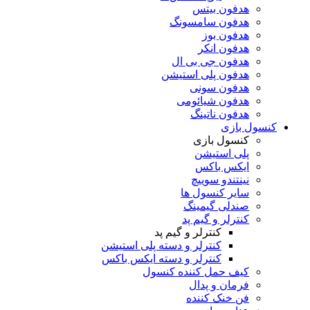
هدفون بیتس
هدفون سامسونگ
هدفون بوز
هدفون انکر
هدفون جی بی ال
هدفون پلی استیشن
هدفون سونی
هدفون شیائومی
هدفون ناتینگ
کنسول بازی
کنسول بازی
پلی استیشن
ایکس باکس
نینتندو سوییچ
سایر کنسول ها
صندلی گیمینگ
کنترلر و گیم پد
کنترلر و گیم پد
کنترلر و دسته پلی استیشن
کنترلر و دسته ایکس باکس
کیف حمل کننده کنسول
فرمان و پدال
فن خنک کننده