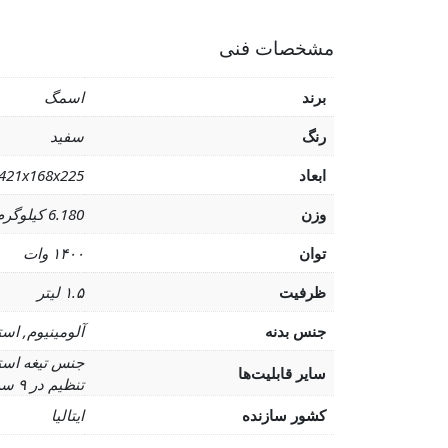
مشخصات فنی
برند
اسمگ
رنگ
سفید
ابعاد
421x168x225 میلیمتر
وزن
6.180 کیلوگرم
توان
۱۴۰۰ وات
ظرفیت
۱.۵ لیتر
جنس بدنه
آلومینیوم, اس
سایر قابلیت‌ها
تنظیم در ۹ سرعت, نمایشگر دیجیتال و ۶ برنامه اتوماتیک
کشور سازنده
ایتالیا