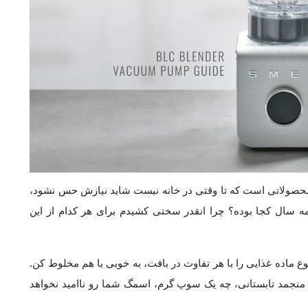
اسمگ سفید BLC01 از آن دسته محصولاتی است که تا وقتی در خانه نیست شاید نیازش حس نشود،
ه سال کجا بوده؟ چرا انقدر سختی کشیدم برای هر کدام از این
مگ سفید BLC01 می‌تواند هر نوع ماده غذایی را با هر تفاوت در بافت، به خوبی با هم مخلوط کن.
منجمد تابستانی، چه یک سوپ گرم، اسمگ شما رو ناامید نخواهد