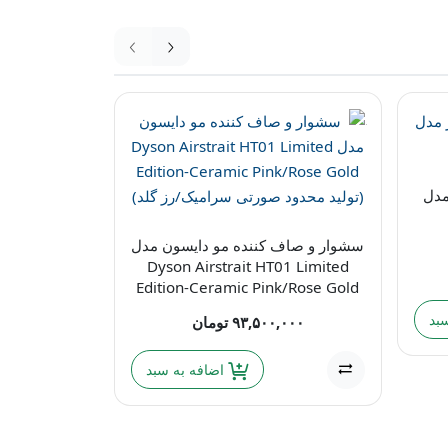
مدل
سشوار و صاف کننده مو دایسون مدل
Dyson Airstrait HT01 Limited
Edition-Ceramic Pink/Rose Gold
(تولید محدود صورتی سرامیک/رز گلد)
بد
۹۳,۵۰۰,۰۰۰
تومان
اضافه به سبد
همزن کاسه‌ا
مد