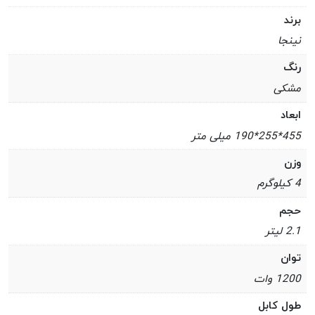
برند
نینجا
رنگ
مشکی
ابعاد
455*255*190 میلی متر
وزن
4 کیلوگرم
حجم
2.1 لیتر
توان
1200 وات
طول کابل