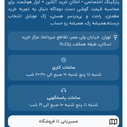
پارکینگ اختصاصی • امکان خرید آنلاین + ابزار هوشمند برای
محاسبه قیمت گوشی دست دوماگه دنبال یه تجربه خرید
مطمئن، راحت و بی‌دردسر هستی، رُک موبایل انتخاب
درسته٬همیشه رک، همیشه رو حساب.
تهران: خیابان ولی عصر، تقاطع میرداماد مرکز خرید‌
اسکان، طبقه همکف، پلاک۱۶
ساعات کاری
شنبه تا پنج شنبه ۱۰ صبح الی 20:۳۰ شب
ساعات پاسخگویی
شنبه تا پنج شنبه 10 صبح الی 19 شب
مسیریابی تا فروشگاه