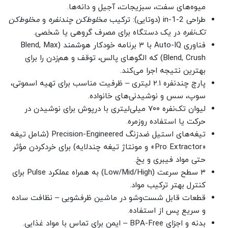
میوه‌های سفت، سبزیجات، آجیل و دانه‌ها.
طراحی 2-in-1 (دوتایی): ترکیب
مخلوط‌کن چندنفره
و
مخلوط‌کن
تک‌نفره
در یک دستگاه برای مصرف گروهی یا شخصی.
فناوری Auto-IQ با ۳ برنامه خودکار هوشمند (Blend, Max
Blend, Crush) که الگوهای پالس، توقف و هم‌زدن را برای
بهترین نتیجه اجرا می‌کند.
پارچ چندنفره ۲.۱ لیتری – ظرفیت مناسب برای تهیه اسموتی،
سوپ، سس و نوشیدنی‌های خانواده.
لیوان تک‌نفره ۷۰۰ میلی‌لیتری با درپوش برای نوشیدن در
حرکت یا استفاده روزمره.
تیغه‌های استیل ضدزنگ Precision-Engineered (شامل تیغه
«Pro Extractor» و مونتاژ تیغه چندلایه) برای خردکردن مؤثر
حتی مواد فیبری و یخ.
۳ سطح سرعت (Low/Mid/High) به همراه عملکرد Pulse برای
کنترل بهتر ترکیب مواد.
قطعات قابل شست‌وشو در ماشین ظرفشویی – نظافت ساده
و سریع پس از استفاده.
بدنه و اجزای BPA-Free – ایمن برای تماس با مواد غذایی.