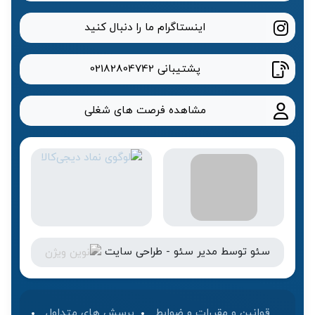
اینستاگرام ما را دنبال کنید
پشتیبانی
02182804742
مشاهده فرصت های شغلی
سئو
توسط
مدیر سئو
-
طراحی سایت
قوانین و مقررات و ضوابط
پرسش های متداول