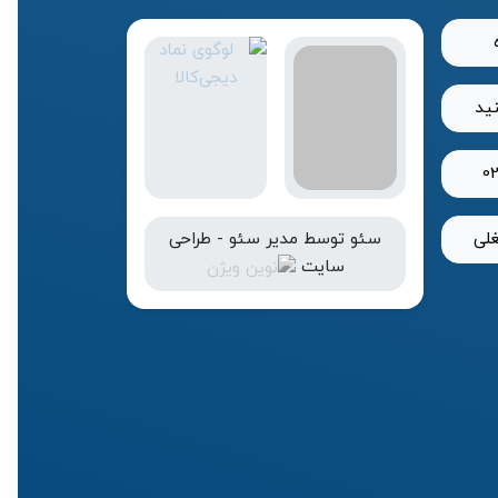
نید
0
لی
سئو
توسط
مدیر سئو
-
طراحی
سایت