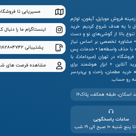
مسیریابی تا فروشگاه
مینه فروش موبایل، آیفون، لوازم
ول با یه هدف شروع کردیم: خرید
اینستاگرام ما را دنبال ک
 تنوع بالا از گوشی‌های نو و دست
 • مشاوره تخصصی بر اساس نیاز
پشتیبانی
2182804742
ه با حذف واسطه‌ها • خدمات پس
وشگاه در تهران (میرداماد)، با
 آنلاین + ابزار هوشمند برای
مشاهده فرصت های شغ
خرید مطمئن، راحت و بی‌دردسر
د‌ اسکان، طبقه همکف، پلاک۱۶
ساعات پاسخگویی
 شنبه 10 صبح الی 19 شب