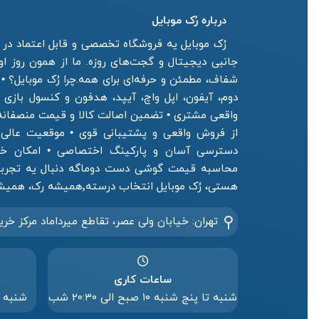
درباره رُک‌ موبایل
رُک موبایل یه فروشگاه تخصصی و قابل اعتماد در ز
جانبی دیجیتال و گجت‌های روزه. ما از همون روز ا
شفاف، مطمئن و حرفه‌ای برای همه.چرا رُک موبایل؟ •
دوم، آیفون، اپل واچ، آیپد، هدفون و کنسول بازی
واقعی مشتری • تضمین اصالت کالا و قیمت منصفان
از فروش واقعی و پشتیبانی قوی • موقعیت عالی فر
دسترسی آسان و پارکینگ اختصاصی • امکان خرید
محاسبه قیمت گوشی دست دوماگه دنبال یه تجربه 
هستی، رُک موبایل انتخاب درسته٬همیشه رک، همیشه رو حساب.
تهران: خیابان ولی عصر، تقاطع میرداماد مرکز خری
ساعات کاری
شنبه تا پنج شنبه ۱۰ صبح الی 20:۳۰ شب
شنبه تا پنج