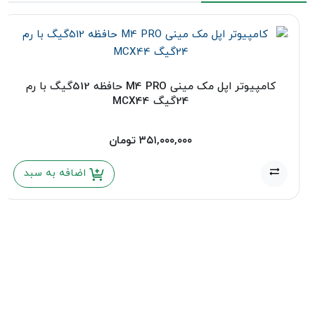
کامپیوتر اپل مک مینی M4 PRO حافظه 512گیگ با رم
24گیگ MCX44
۳۵۱,۰۰۰,۰۰۰
تومان
اضافه به سبد