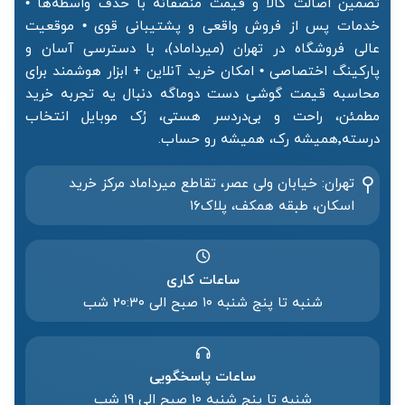
تضمین اصالت کالا و قیمت منصفانه با حذف واسطه‌ها •
خدمات پس از فروش واقعی و پشتیبانی قوی • موقعیت
عالی فروشگاه در تهران (میرداماد)، با دسترسی آسان و
پارکینگ اختصاصی • امکان خرید آنلاین + ابزار هوشمند برای
محاسبه قیمت گوشی دست دوماگه دنبال یه تجربه خرید
مطمئن، راحت و بی‌دردسر هستی، رُک موبایل انتخاب
درسته٬همیشه رک، همیشه رو حساب.
تهران: خیابان ولی عصر، تقاطع میرداماد مرکز خرید‌
اسکان، طبقه همکف، پلاک۱۶
ساعات کاری
شنبه تا پنج شنبه ۱۰ صبح الی 20:۳۰ شب
ساعات پاسخگویی
شنبه تا پنج شنبه 10 صبح الی 19 شب