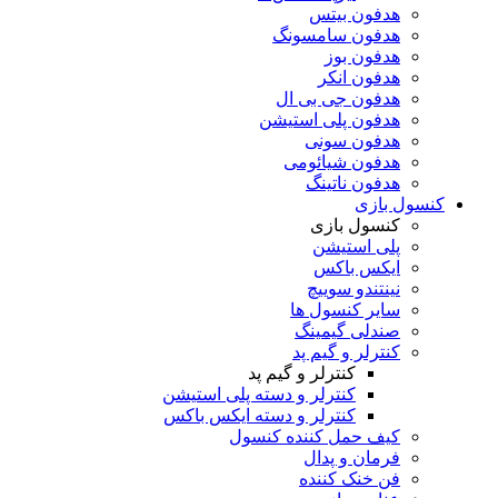
هدفون بیتس
هدفون سامسونگ
هدفون بوز
هدفون انکر
هدفون جی بی ال
هدفون پلی استیشن
هدفون سونی
هدفون شیائومی
هدفون ناتینگ
کنسول بازی
کنسول بازی
پلی استیشن
ایکس باکس
نینتندو سوییچ
سایر کنسول ها
صندلی گیمینگ
کنترلر و گیم پد
کنترلر و گیم پد
کنترلر و دسته پلی استیشن
کنترلر و دسته ایکس باکس
کیف حمل کننده کنسول
فرمان و پدال
فن خنک کننده