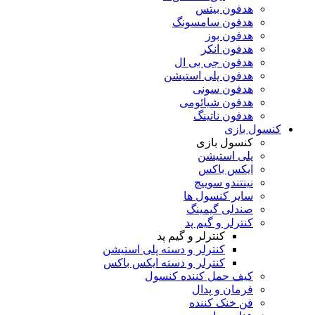
هدفون بیتس
هدفون سامسونگ
هدفون بوز
هدفون انکر
هدفون جی بی ال
هدفون پلی استیشن
هدفون سونی
هدفون شیائومی
هدفون ناتینگ
کنسول بازی
کنسول بازی
پلی استیشن
ایکس باکس
نینتندو سوییچ
سایر کنسول ها
صندلی گیمینگ
کنترلر و گیم پد
کنترلر و گیم پد
کنترلر و دسته پلی استیشن
کنترلر و دسته ایکس باکس
کیف حمل کننده کنسول
فرمان و پدال
فن خنک کننده