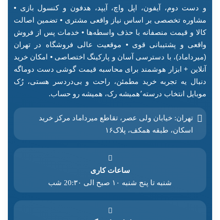
و دست دوم، آیفون، اپل واچ، آیپد، هدفون و کنسول بازی •
مشاوره تخصصی بر اساس نیاز واقعی مشتری • تضمین اصالت
کالا و قیمت منصفانه با حذف واسطه‌ها • خدمات پس از فروش
واقعی و پشتیبانی قوی • موقعیت عالی فروشگاه در تهران
(میرداماد)، با دسترسی آسان و پارکینگ اختصاصی • امکان خرید
آنلاین + ابزار هوشمند برای محاسبه قیمت گوشی دست دوماگه
دنبال یه تجربه خرید مطمئن، راحت و بی‌دردسر هستی، رُک
موبایل انتخاب درسته٬همیشه رک، همیشه رو حساب.
تهران: خیابان ولی عصر، تقاطع میرداماد مرکز خرید‌
اسکان، طبقه همکف، پلاک۱۶
ساعات کاری
شنبه تا پنج شنبه ۱۰ صبح الی 20:۳۰ شب