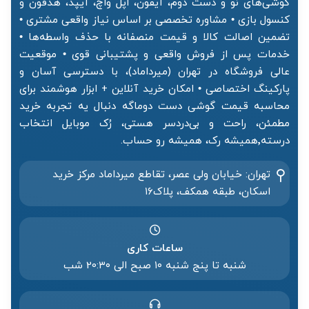
گوشی‌های نو و دست دوم، آیفون، اپل واچ، آیپد، هدفون و
کنسول بازی • مشاوره تخصصی بر اساس نیاز واقعی مشتری •
تضمین اصالت کالا و قیمت منصفانه با حذف واسطه‌ها •
خدمات پس از فروش واقعی و پشتیبانی قوی • موقعیت
عالی فروشگاه در تهران (میرداماد)، با دسترسی آسان و
پارکینگ اختصاصی • امکان خرید آنلاین + ابزار هوشمند برای
محاسبه قیمت گوشی دست دوماگه دنبال یه تجربه خرید
مطمئن، راحت و بی‌دردسر هستی، رُک موبایل انتخاب
درسته٬همیشه رک، همیشه رو حساب.
تهران: خیابان ولی عصر، تقاطع میرداماد مرکز خرید‌
اسکان، طبقه همکف، پلاک۱۶
ساعات کاری
شنبه تا پنج شنبه ۱۰ صبح الی 20:۳۰ شب