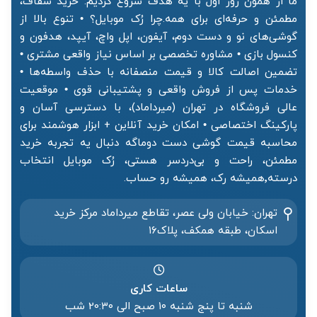
ما از همون روز اول با یه هدف شروع کردیم: خرید شفاف،
مطمئن و حرفه‌ای برای همه.چرا رُک موبایل؟ • تنوع بالا از
گوشی‌های نو و دست دوم، آیفون، اپل واچ، آیپد، هدفون و
کنسول بازی • مشاوره تخصصی بر اساس نیاز واقعی مشتری •
تضمین اصالت کالا و قیمت منصفانه با حذف واسطه‌ها •
خدمات پس از فروش واقعی و پشتیبانی قوی • موقعیت
عالی فروشگاه در تهران (میرداماد)، با دسترسی آسان و
پارکینگ اختصاصی • امکان خرید آنلاین + ابزار هوشمند برای
محاسبه قیمت گوشی دست دوماگه دنبال یه تجربه خرید
مطمئن، راحت و بی‌دردسر هستی، رُک موبایل انتخاب
درسته٬همیشه رک، همیشه رو حساب.
تهران: خیابان ولی عصر، تقاطع میرداماد مرکز خرید‌
اسکان، طبقه همکف، پلاک۱۶
ساعات کاری
شنبه تا پنج شنبه ۱۰ صبح الی 20:۳۰ شب