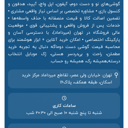
گوشی‌های نو و دست دوم، آیفون، اپل واچ، آیپد، هدفون و
کنسول بازی • مشاوره تخصصی بر اساس نیاز واقعی مشتری •
تضمین اصالت کالا و قیمت منصفانه با حذف واسطه‌ها •
خدمات پس از فروش واقعی و پشتیبانی قوی • موقعیت
عالی فروشگاه در تهران (میرداماد)، با دسترسی آسان و
پارکینگ اختصاصی • امکان خرید آنلاین + ابزار هوشمند برای
محاسبه قیمت گوشی دست دوماگه دنبال یه تجربه خرید
مطمئن، راحت و بی‌دردسر هستی، رُک موبایل انتخاب
درسته٬همیشه رک، همیشه رو حساب.
تهران: خیابان ولی عصر، تقاطع میرداماد مرکز خرید‌
اسکان، طبقه همکف، پلاک۱۶
ساعات کاری
شنبه تا پنج شنبه ۱۰ صبح الی 20:۳۰ شب