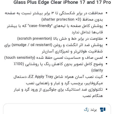
Glass Plus Edge Clear iPhone 17 and 17 Pro
محافظت در برابر شکستگی تا ۳ برابر بیشتر نسبت به صفحه‌
بدون محافظ (3× shatter protection)
پوشش کامل صفحه با لبه‌های “case-friendly” که با بیشتر
قاب‌ها تداخل ندارد
مقاومت در برابر خط و خش بالا (scratch prevention)
پوشش ضد اثر انگشت و روغن (smudge / oil resistant) برای
شفافیت طولانی‌تر و تمیزکاری آسان‌تر
لمس صاف و حساسیت لمسی حفظ شده (touch sensitivity)
وضوح کامل تصویر بدون کاهش رنگ یا روشنایی (100٪
clarity)
کیت نصب آسان همراه: شامل EZ Apply Tray، دستمال
میکروفایبر، برچسب گرد و غبار و راهنمایی نصب
تکنولوژی ضد استاتیک برای جلوگیری از ورود گرد و غبار
هنگام نصب
برند:
زگ