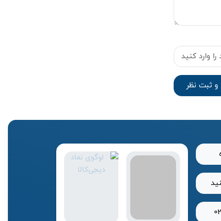
نید
0