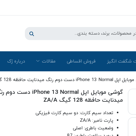
 شگفت انگیز
فروش اقساطی
مقالات
درباره رُک‌
iPh دست دوم رنگ میدنایت حافظه 128 گیگ ZA/A
گوشی موبایل اپل iPhone 13 Normal دست دو
میدنایت حافظه 128 گیگ ZA/A
تعداد سیم کارت: دو سیم کارت فیزیکی
پارت نامبر: ZA/A
وضعیت باطری: اصلی
درصد سلامت باطری: 87