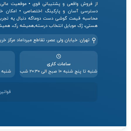
از فروش واقعی و پشتیبانی قوی • موقعیت عالی فر
دسترسی آسان و پارکینگ اختصاصی • امکان خرید
محاسبه قیمت گوشی دست دوماگه دنبال یه تجربه 
هستی، رُک موبایل انتخاب درسته٬همیشه رک، همیشه رو حساب.
تهران: خیابان ولی عصر، تقاطع میرداماد مرکز خری
ساعات کاری
شنبه تا پنج شنبه ۱۰ صبح الی 20:۳۰ شب
شنبه تا پنج
قوانین