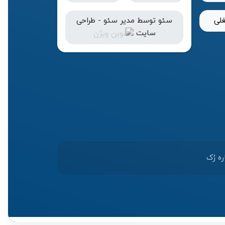
لی
سئو
توسط
مدیر سئو
-
طراحی
سایت
ره رُک‌