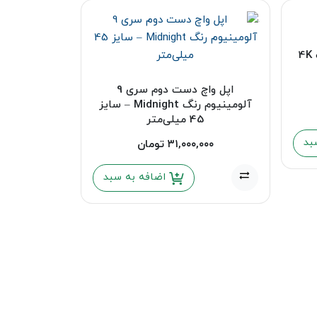
Apple Tv دست دوم 64 گیگ 4K
اپل واچ دست دوم سری 9
آلومینیوم رنگ Midnight – سایز
45 میلی‌متر
بد
۳۱,۰۰۰,۰۰۰
تومان
اضافه به سبد
خاک
,۰۰۰