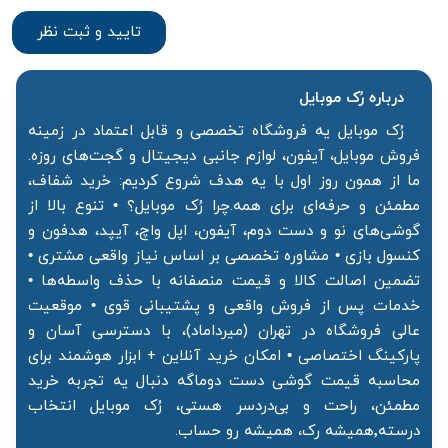
درباره رُک‌ موبایل
رُک موبایل یه فروشگاه تخصصی و قابل اعتماد در زمینه
فروش موبایل، آیفون، لوازم جانبی دیجیتال و گجت‌های روزه.
ما از همون روز اول با یه هدف شروع کردیم: خرید شفاف،
مطمئن و حرفه‌ای برای همه.چرا رُک موبایل؟ • تنوع بالا از
گوشی‌های نو و دست دوم، آیفون، اپل واچ، آیپد، هدفون و
کنسول بازی • مشاوره تخصصی بر اساس نیاز واقعی مشتری •
تضمین اصالت کالا و قیمت منصفانه با حذف واسطه‌ها •
خدمات پس از فروش واقعی و پشتیبانی قوی • موقعیت
عالی فروشگاه در تهران (میرداماد)، با دسترسی آسان و
پارکینگ اختصاصی • امکان خرید آنلاین + ابزار هوشمند برای
محاسبه قیمت گوشی دست دوماگه دنبال یه تجربه خرید
مطمئن، راحت و بی‌دردسر هستی، رُک موبایل انتخاب
درسته٬همیشه رک، همیشه رو حساب.