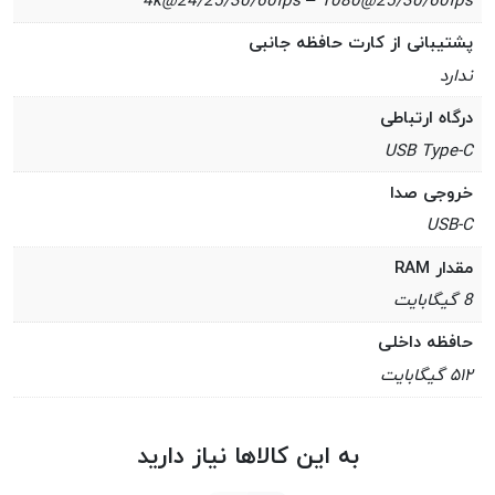
4k@24/25/30/60fps – 1080@25/30/60fps
پشتیبانی از کارت حافظه جانبی
ندارد
درگاه ارتباطی
USB Type-C
خروجی صدا
USB-C
مقدار RAM
8 گیگابایت
حافظه داخلی
۵۱۲ گیگابایت
به این کالاها نیاز دارید