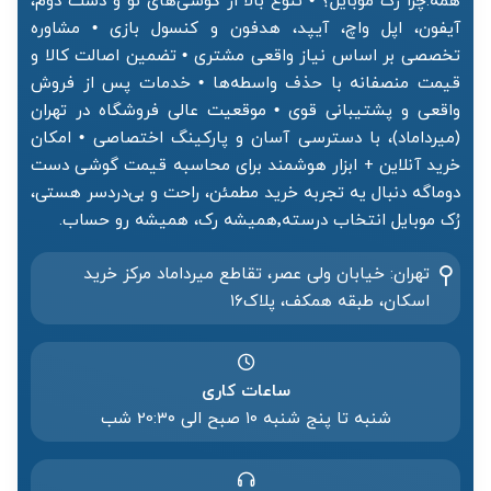
همه.چرا رُک موبایل؟ • تنوع بالا از گوشی‌های نو و دست دوم،
آیفون، اپل واچ، آیپد، هدفون و کنسول بازی • مشاوره
تخصصی بر اساس نیاز واقعی مشتری • تضمین اصالت کالا و
قیمت منصفانه با حذف واسطه‌ها • خدمات پس از فروش
واقعی و پشتیبانی قوی • موقعیت عالی فروشگاه در تهران
(میرداماد)، با دسترسی آسان و پارکینگ اختصاصی • امکان
خرید آنلاین + ابزار هوشمند برای محاسبه قیمت گوشی دست
دوماگه دنبال یه تجربه خرید مطمئن، راحت و بی‌دردسر هستی،
رُک موبایل انتخاب درسته٬همیشه رک، همیشه رو حساب.
تهران: خیابان ولی عصر، تقاطع میرداماد مرکز خرید‌
اسکان، طبقه همکف، پلاک۱۶
ساعات کاری
شنبه تا پنج شنبه ۱۰ صبح الی 20:۳۰ شب